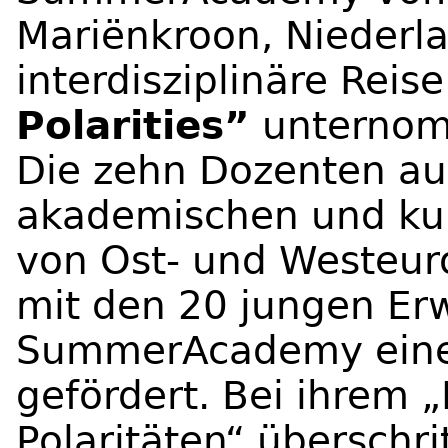
Mariënkroon, Niederla
interdisziplinäre Re
Polarities”
unterno
Die zehn Dozenten au
akademischen und kul
von Ost- und Westeur
mit den 20 jungen Er
SummerAcademy einen
gefördert. Bei ihrem 
Polaritäten“ überschri