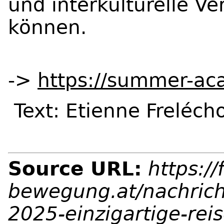
und interkulturelle V
können.
->
https://summer-ac
Text: Etienne Freléch
Source URL:
https://
bewegung.at/nachric
2025-einzigartige-rei