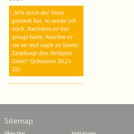
„Wie mich der Vater
gesandt hat, so sende ich
euch. Nachdem er das
gesagt hatte, hauchte er
sie an und sagte zu ihnen:
Empfangt den Heiligen
Geist!“ (Johannes 20,21-
22)
Sitemap
Über Uns
Initiativen