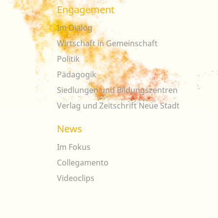
Engagement
Im Dialog
Wirtschaft in Gemeinschaft
Politik
Pädagogik
Siedlungen und Bildungszentren
Verlag und Zeitschrift Neue Stadt
News
Im Fokus
Collegamento
Videoclips