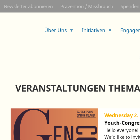
Skip
Newsletter abonnieren
Prävention / Missbrauch
Spenden
to
main
content
Über Uns
Initiativen
Engage
VERANSTALTUNGEN THEMA
Wednesday 2.
Youth-Congre
Hello everyone!
We’d like to inv