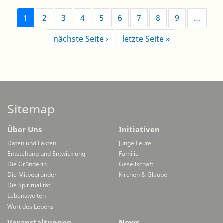
1
2
3
4
5
6
7
8
9
…
Next page
Last page
nächste Seite ›
letzte Seite »
Sitemap
Über Uns
Initiativen
Daten und Fakten
Junge Leute
Entstehung und Entwicklung
Familie
Die Gründerin
Gesellschaft
Die Mitbegründer
Kirchen & Glaube
Die Spiritualität
Lebenswelten
Wort des Lebens
Veranstaltungen
News