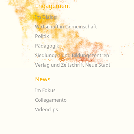
Engagement
Im Dialog
Wirtschaft in Gemeinschaft
Politik
Pädagogik
Siedlungen und Bildungszentren
Verlag und Zeitschrift Neue Stadt
News
Im Fokus
Collegamento
Videoclips