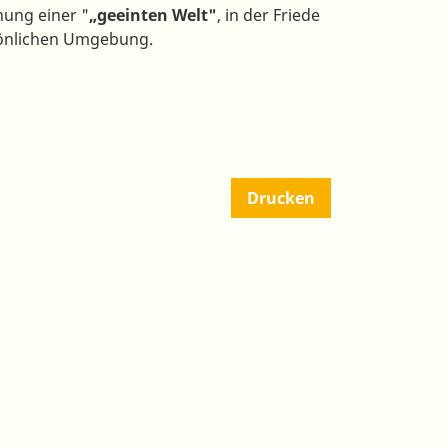
hung einer "
„geeinten Welt"
, in der Friede
rsönlichen Umgebung.
Drucken