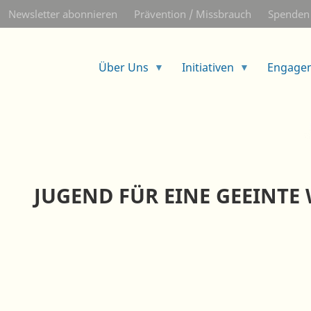
Direkt
Newsletter abonnieren
Prävention / Missbrauch
Spenden
zum
Inhalt
Über Uns
Initiativen
Engage
JUGEND FÜR EINE GEEINTE