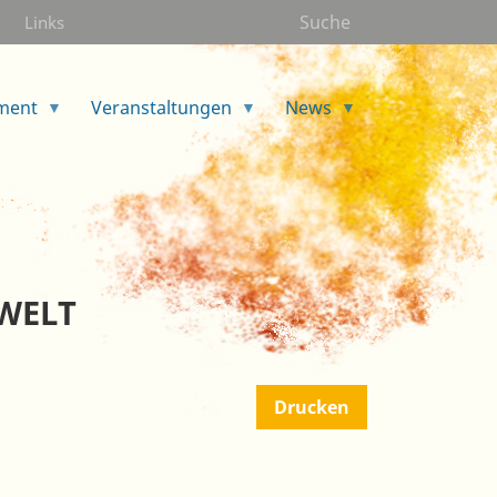
Suche
Links
ment
Veranstaltungen
News
 WELT
Drucken