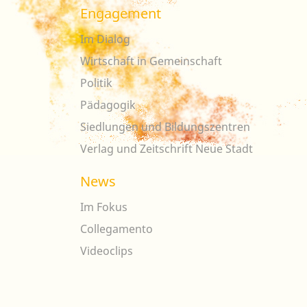
Engagement
Im Dialog
Wirtschaft in Gemeinschaft
Politik
Pädagogik
Siedlungen und Bildungszentren
Verlag und Zeitschrift Neue Stadt
News
Im Fokus
Collegamento
Videoclips