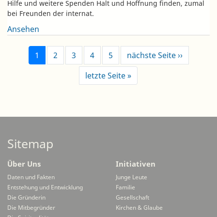
Hilfe und weitere Spenden Halt und Hoffnung finden, zumal
bei Freunden der internat.
Ansehen
Pagination
Next pag
1
2
3
4
5
nächste Seite ››
Last page
letzte Seite »
Sitemap
Über Uns
Initiativen
Daten und Fakten
Junge Leute
Entstehung und Entwicklung
Familie
Die Gründerin
Gesellschaft
Die Mitbegründer
Kirchen & Glaube