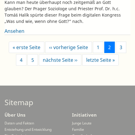
Kann man heute überhaupt noch zeitgemäß an Gott
glauben? Der Prager Soziologe und Priester Prof. Dr. h.c.
Tomáš Halík spürte dieser Frage beim digitalen Kongress
„Was und wie, wenn ohne Gott?“ nach.
Ansehen
Seitennummerierung
Erste Seite
Vorherige Seite
« erste Seite
‹‹ vorherige Seite
1
2
3
Nächste Seite
Letzte Se
4
5
nächste Seite ››
letzte Seite »
Sitemap
Über Uns
Initiativen
Daten und Fakten
Junge Leute
Entstehung und Entwicklung
Familie